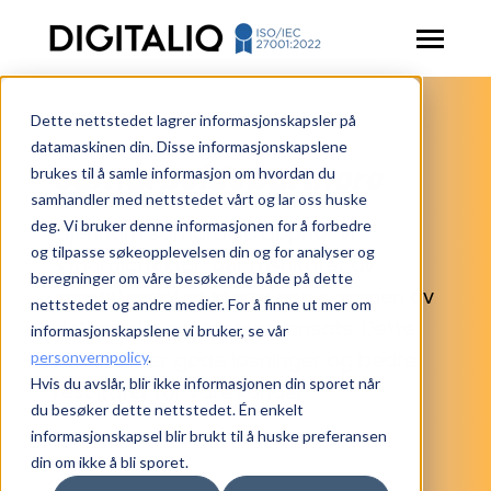
SKIP
TO
CONTENT
Toggle
Menu
Dette nettstedet lagrer informasjonskapsler på
Toggle
Løsninger
children
datamaskinen din. Disse informasjonskapslene
for
Samarbeidspartnere
brukes til å samle informasjon om hvordan du
Artikler
Løsninger
samhandler med nettstedet vårt og lar oss huske
Toggle
Ressurser
deg. Vi bruker denne informasjonen for å forbedre
Gjennom samarbeid oppnår vi
children
for
og tilpasse søkeopplevelsen din og for analyser og
synergieffekter, der resultatet av
Kontakt oss
Ressurser
beregninger om våre besøkende både på dette
samarbeidet er større enn summen av
nettstedet og andre medier. For å finne ut mer om
Login
det enkelte partnernes innsats. Dette
informasjonskapslene vi bruker, se vår
fører til mer gode løsninger og bedre
personvernpolicy
.
Book en demo
Hvis du avslår, blir ikke informasjonen din sporet når
resultater for våre kunder.
du besøker dette nettstedet. Én enkelt
informasjonskapsel blir brukt til å huske preferansen
din om ikke å bli sporet.