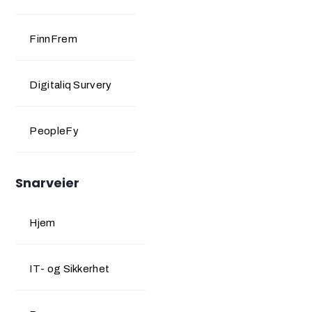
FinnFrem
Digitaliq Survery
PeopleFy
Snarveier
Hjem
IT- og Sikkerhet