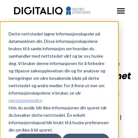
SKIP
TO
CONTENT
Toggle
Menu
Dette nettstedet lagrer informasjonskapsler på
Toggle
Løsninger
children
datamaskinen din. Disse informasjonskapslene
for
brukes til å samle informasjon om hvordan du
Artikler
Tilbake til artikler
Løsninger
samhandler med nettstedet vårt og lar oss huske
Toggle
ÅPENHETSLOVEN - Nå
Ressurser
deg. Vi bruker denne informasjonen for å forbedre
children
for
og tilpasse søkeopplevelsen din og for analyser og
skjerper Forbrukertilsynet
Kontakt oss
Ressurser
beregninger om våre besøkende både på dette
kontroll av
nettstedet og andre medier. For å finne ut mer om
Login
informasjonskapslene vi bruker, se vår
redegjørelsesplikten!
personvernpolicy
.
Book en demo
Hvis du avslår, blir ikke informasjonen din sporet når
du besøker dette nettstedet. Én enkelt
Lesetid
4 min
| Apr 8, 2025 10:42:31 AM |
informasjonskapsel blir brukt til å huske preferansen
Skrevet av: Severin Eikrem
din om ikke å bli sporet.