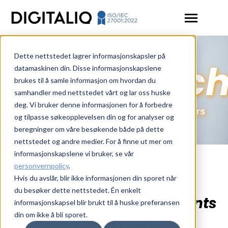
SKIP
TO
CONTENT
Toggle
Menu
Dette nettstedet lagrer informasjonskapsler på
Toggle
Solutions
LiveWatc
children
datamaskinen din. Disse informasjonskapslene
for
brukes til å samle informasjon om hvordan du
Articles
Solutions
samhandler med nettstedet vårt og lar oss huske
Toggle
Resources
deg. Vi bruker denne informasjonen for å forbedre
children
Real-time Monitoring of Suppliers
for
og tilpasse søkeopplevelsen din og for analyser og
Contact us
Resources
beregninger om våre besøkende både på dette
nettstedet og andre medier. For å finne ut mer om
Login
informasjonskapslene vi bruker, se vår
personvernpolicy
.
Book a demo
Hvis du avslår, blir ikke informasjonen din sporet når
du besøker dette nettstedet. Én enkelt
TransparencyGate Presents
informasjonskapsel blir brukt til å huske preferansen
din om ikke å bli sporet.
LiveWatch