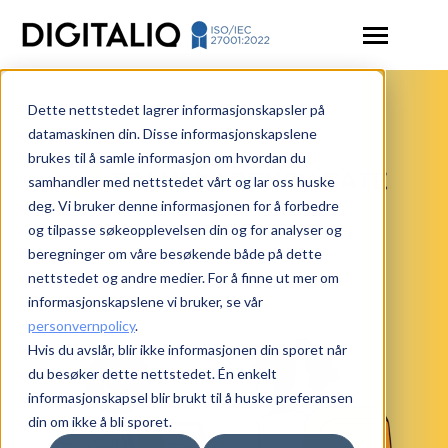
SKIP
TO
CONTENT
Toggle
Menu
Dette nettstedet lagrer informasjonskapsler på
Toggle
Solutions
children
datamaskinen din. Disse informasjonskapslene
for
brukes til å samle informasjon om hvordan du
Articles
Solutions
samhandler med nettstedet vårt og lar oss huske
Toggle
Resources
deg. Vi bruker denne informasjonen for å forbedre
children
for
og tilpasse søkeopplevelsen din og for analyser og
Contact us
Resources
beregninger om våre besøkende både på dette
nettstedet og andre medier. For å finne ut mer om
Login
informasjonskapslene vi bruker, se vår
personvernpolicy
.
Book a demo
Hvis du avslår, blir ikke informasjonen din sporet når
du besøker dette nettstedet. Én enkelt
informasjonskapsel blir brukt til å huske preferansen
din om ikke å bli sporet.