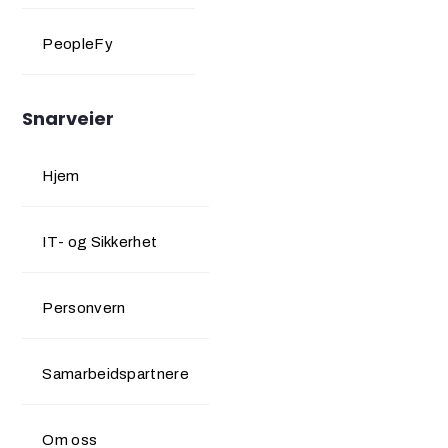
PeopleFy
Snarveier
Hjem
IT- og Sikkerhet
Personvern
Samarbeidspartnere
Om oss