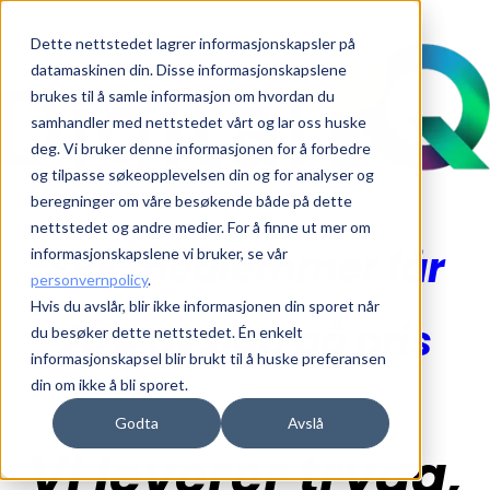
Dette nettstedet lagrer informasjonskapsler på
datamaskinen din. Disse informasjonskapslene
brukes til å samle informasjon om hvordan du
samhandler med nettstedet vårt og lar oss huske
deg. Vi bruker denne informasjonen for å forbedre
og tilpasse søkeopplevelsen din og for analyser og
beregninger om våre besøkende både på dette
nettstedet og andre medier. For å finne ut mer om
SRF medlemmer får
informasjonskapslene vi bruker, se vår
personvernpolicy
.
Hvis du avslår, blir ikke informasjonen din sporet når
20% avslag på pris
du besøker dette nettstedet. Én enkelt
informasjonskapsel blir brukt til å huske preferansen
din om ikke å bli sporet.
Godta
Avslå
Vi leverer trygg,